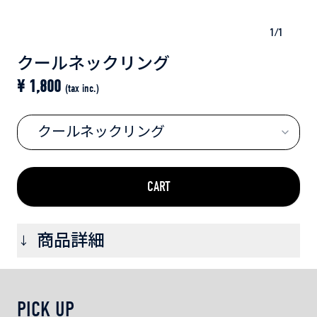
1
/
1
クールネックリング
¥
1,800
(tax inc.)
クールネックリング
CART
商品詳細
→
■おすすめポイント💡
28℃以下の環境で自然と冷たくなる、何度も繰り返し
PICK UP