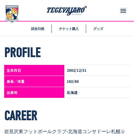
試合日程
チケット購入
グッズ
34
PROFILE
MF
生年月日
2002/12/31
河合 駿樹
身長／体重
163/60
Toshiki KAWAI
出身地
北海道
CAREER
岩見沢東フットボールクラブ-北海道コンサドーレ札幌Ｕ